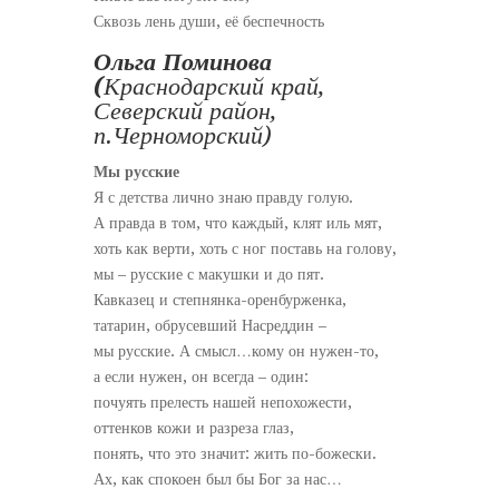
Сквозь лень души, её беспечность
Ольга Поминова
(
Краснодарский край,
Северский район,
п.Черноморский)
Мы русские
Я с детства лично знаю правду голую.
А правда в том, что каждый, клят иль мят,
хоть как верти, хоть с ног поставь на голову,
мы – русские с макушки и до пят.
Кавказец и степнянка-оренбурженка,
татарин, обрусевший Насреддин –
мы русские. А смысл…кому он нужен-то,
а если нужен, он всегда – один:
почуять прелесть нашей непохожести,
оттенков кожи и разреза глаз,
понять, что это значит: жить по-божески.
Ах, как спокоен был бы Бог за нас…