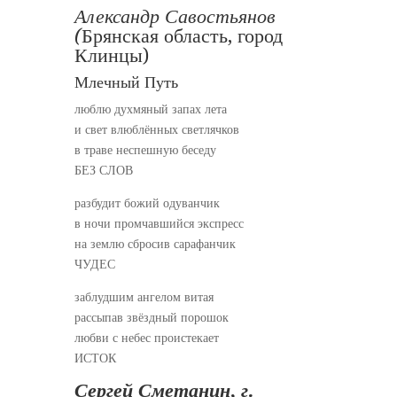
Александр Савостьянов
(
Брянская область, город
Клинцы)
Млечный Путь
люблю духмяный запах лета
и свет влюблённых светлячков
в траве неспешную беседу
БЕЗ СЛОВ
разбудит божий одуванчик
в ночи промчавшийся экспресс
на землю сбросив сарафанчик
ЧУДЕС
заблудшим ангелом витая
рассыпав звёздный порошок
любви с небес проистекает
ИСТОК
Сергей Сметанин,
г.