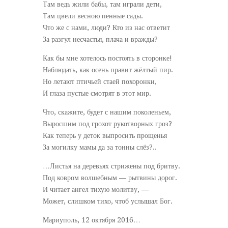
Там ведь жили бабы, там играли дети,
Там цвели весною пенные сады.
Что же с нами, люди? Кто из нас ответит
За разгул несчастья, плача и вражды?
Как бы мне хотелось постоять в сторонке!
Наблюдать, как осень правит жёлтый пир.
Но летают птичьей стаей похоронки,
И глаза пустые смотрят в этот мир.
Что, скажите, будет с нашим поколеньем,
Выросшим под грохот рукотворных гроз?
Как теперь у деток выпросить прощенья
За могилку мамы да за тонны слёз?..
…Листья на деревьях стрижены под бритву.
Под ковром волшебным — рытвины дорог.
И читает ангел тихую молитву, —
Может, слишком тихо, чтоб услышал Бог.
Мариуполь, 12 октября 2016…