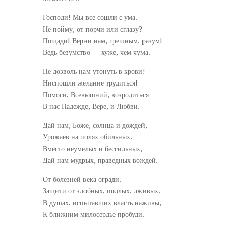
Господи! Мы все сошли с ума.
Не пойму, от порчи или сглазу?
Пощади! Верни нам, грешным, разум!
Ведь безумство — хуже, чем чума.
Не дозволь нам утонуть в крови!
Ниспошли желание трудиться!
Помоги, Всевышний, возродиться
В нас Надежде, Вере, и Любви.
Дай нам, Боже, солнца и дождей,
Урожаев на полях обильных.
Вместо неумелых и бессильных,
Дай нам мудрых, праведных вождей.
От болезней века огради.
Защити от злобных, подлых, лживых.
В душах, испытавших власть наживы,
К ближним милосердье пробуди.